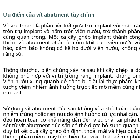
Ưu điểm của vít abutment tùy chỉnh
Vít abutment là phần liên kết giữa trụ implant với mão ră
trên trụ implant và nằm trên viền nướu, trở thành ph
cùng quan trọng. Một ca cấy ghép implant thành công
thiện, vít abutment phải nằm ôm khít trên viền nướu v
hảo, đảm bảo không có kẽ hở dưới viền nướu, không ch
răng sứ.
Thông thường, biến chứng xảy ra sau khi cấy ghép là d
không phù hợp với vị trí trồng răng implant, không ô
Viền nướu xung quanh dễ dàng bị giắt lại thực phẩm kh
tượng viêm nhiễm ảnh hưởng trực tiếp mô mềm cũng nh
implant.
Sử dụng vít abutment đúc sẵn không vừa khít hoàn toàn 
nhiễm trùng hoặc rạn nứt do ảnh hưởng từ lực nhai cắn
đều hoàn toàn có khả năng dẫn đến việc phải tái phẫu t
sót từ vít abutment đúc sẵn có thể được bổ sung qua th
duy trì kết quả cấy ghép ổn định, thoải mái và hiệu quả
thống phần mềm máy tính hiện đại, việc thiết kế mô phỏ