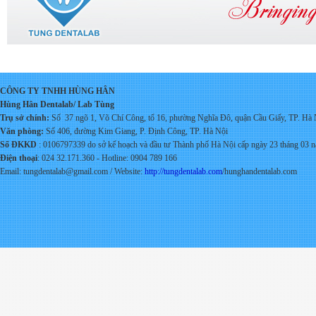
CÔNG TY TNHH HÙNG HÂN
Hùng Hân Dentalab/ Lab Tùng
Trụ sở chính:
Số 37 ngõ 1, Võ Chí Công, tổ 16, phường Nghĩa Đô, quận Cầu Giấy, TP. Hà 
Văn phòng:
Số 406, đường Kim Giang, P. Định Công, TP. Hà Nội
Số ĐKKD
: 0106797339 do s
ở kế hoạch và đầu tư Thành phố Hà Nội cấp ngày 23 tháng 03 
Điện thoại
: 024 32.171.360 - Hotline: 0904 789 166
Email: tungdentalab@gmail.com / Website:
http://tungdentalab.com
/hunghandentalab.com