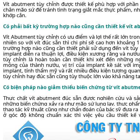
Vít abutment tùy chỉnh được thiết kế phù hợp với phầ
chân mão sứ để tránh tình trạng giắt mắc thực phẩm, nh
khớp cắn.
Có phải bất kỳ trường hợp nào cũng cần thiết kế vít 
Vít Abutment tùy chỉnh có ưu điểm và lợi thế rất lớn tro
nhiên so với vít đúc sẵn thì chi phí sẽ cao hơn khoảng
trường hợp nào cũng cần thiết phải sử dụng đến vít tùy
implant diễn ra thuận lợi, điều kiện xương răng và nướu 
tùy chỉnh là hoàn toàn cần thiết khi xét đến những 
mỏng của thành nướu, vị trí của implant kề sát với im
implant, tính thẩm mỹ và rất nhiều điều kiện tương quan 
tùy chỉnh hay đúc sẵn cũng tùy thuộc lớn vào khả năng ta
Có biện pháp nào giảm thiểu biến chứng từ vít abutm
Thực chất vít abutment đúc sẵn được nghiên cứu và sản
những biến chứng xảy ra như mão sứ lung lay, thực phẩm
thao tác kỹ thuật cũng như chẩn đoán của bác sỹ đưa ra c
ở góc độ không chuẩn xác thì việc yêu cầu thiết kế v