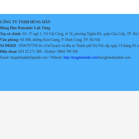
CÔNG TY TNHH HÙNG HÂN
Hùng Hân Dentalab/ Lab Tùng
Trụ sở chính:
Số 37 ngõ 1, Võ Chí Công, tổ 16, phường Nghĩa Đô, quận Cầu Giấy, TP. Hà 
Văn phòng:
Số 406, đường Kim Giang, P. Định Công, TP. Hà Nội
Số ĐKKD
: 0106797339 do s
ở kế hoạch và đầu tư Thành phố Hà Nội cấp ngày 23 tháng 03 
Điện thoại
: 024 32.171.360 - Hotline: 0904 789 166
Email: tungdentalab@gmail.com / Website:
http://tungdentalab.com
/hunghandentalab.com