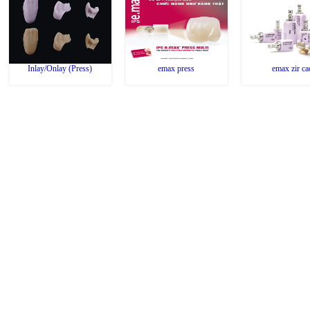
Inlay/Onlay (Press)
emax press
emax zir ca